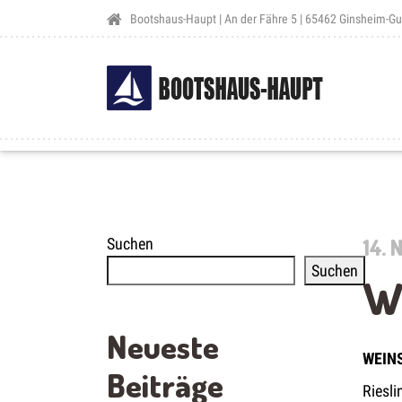
Bootshaus-Haupt | An der Fähre 5 | 65462 Ginsheim-G
14.
Suchen
Suchen
W
Neueste
WEINS
Beiträge
Riesli