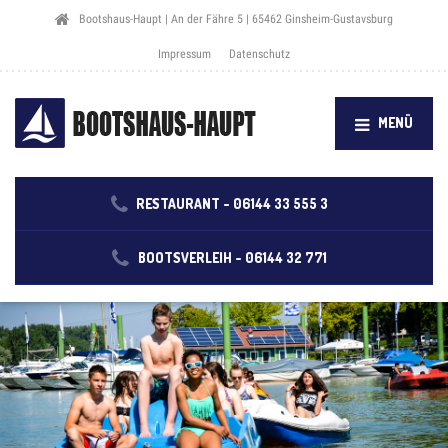
Bootshaus-Haupt | An der Fähre 5 | 65462 Ginsheim-Gustavsburg
Impressum
Datenschutz
MENÜ
RESTAURANT -
06144 33 555 3
BOOTSVERLEIH -
06144 32 771