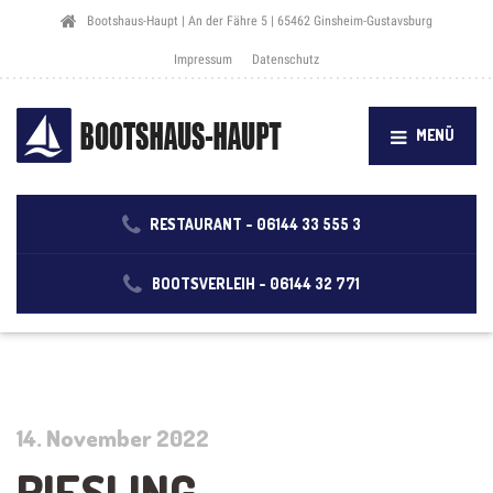
Bootshaus-Haupt | An der Fähre 5 | 65462 Ginsheim-Gustavsburg
Impressum
Datenschutz
MENÜ
RESTAURANT -
06144 33 555 3
BOOTSVERLEIH -
06144 32 771
14. November 2022
RIESLING