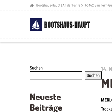
Bootshaus-Haupt | An der Fähre 5 | 65462 Ginsheim-G
14.
Suchen
Suchen
M
Neueste
MERL
Beiträge
Trock