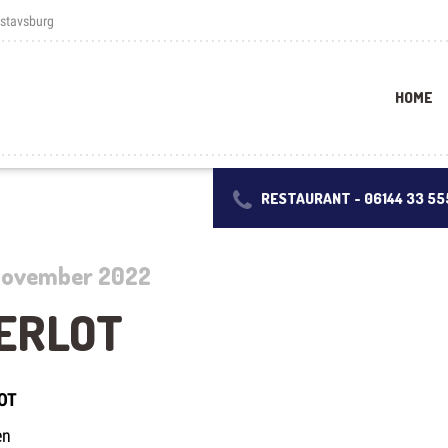
ustavsburg
HOME
RESTAURANT -
06144 33 55
 November 2022
ERLOT
OT
en