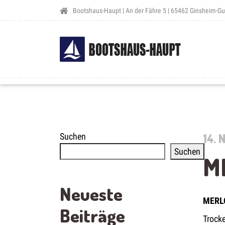
Bootshaus-Haupt | An der Fähre 5 | 65462 Ginsheim-G
14.
Suchen
Suchen
M
Neueste
MERL
Beiträge
Trock