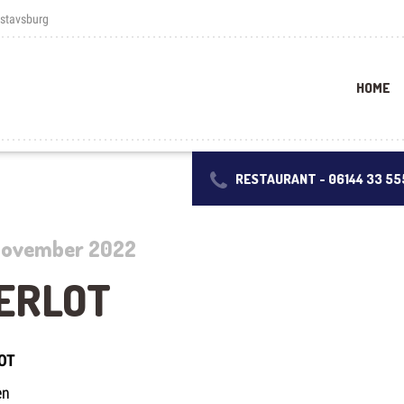
ustavsburg
HOME
RESTAURANT -
06144 33 55
 November 2022
ERLOT
OT
en